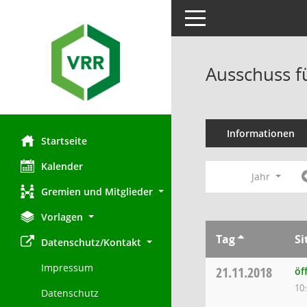
Toggle navigation
Ausschuss f
Informationen
Startseite
Kalender
Jahr
Gremien und Mitglieder
Vorlagen
Tag
Si
Datenschutz/Kontakt
Impressum
21.11.2018
öf
10
Datenschutz