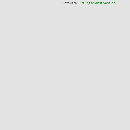
(Wird in
Software:
Sitzungsdienst
Session