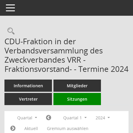
Toggle navigation
Rechercheauswahl
CDU-Fraktion in der
Verbandsversammlung des
Zweckverbandes VRR -
Fraktionsvorstand- - Termine 2024
Informationen
Mitglieder
Vertreter
Sitzungen
Quartal
Quartal 1
2024
Aktuell
Gremium auswählen