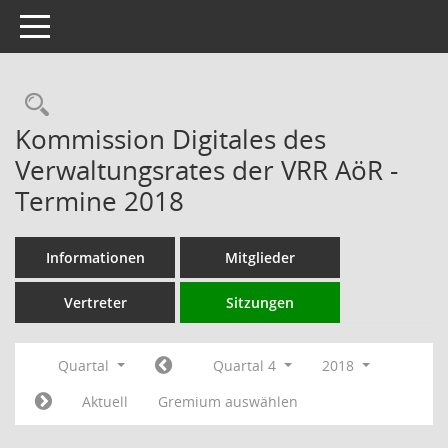
Toggle navigation
Rechercheauswahl
Kommission Digitales des
Verwaltungsrates der VRR AöR -
Termine 2018
Informationen
Mitglieder
Vertreter
Sitzungen
Quartal
Quartal 4
2018
Aktuell
Gremium auswählen