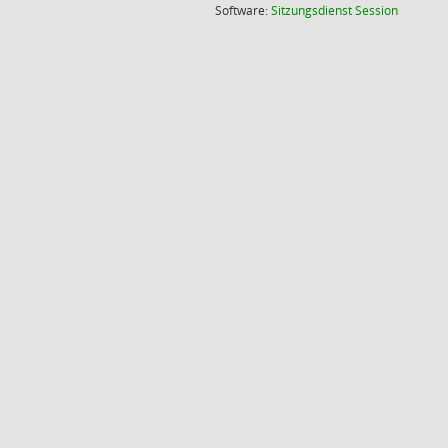
(Wird in
Software:
Sitzungsdienst
Session