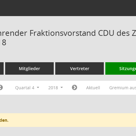
hrender Fraktionsvorstand CDU des 
18
Mitglieder
Vertreter
Sitzung
Quartal 4
2018
Aktuell
Gremium au
den.