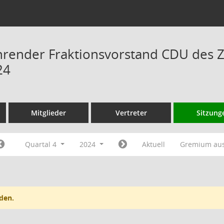
hrender Fraktionsvorstand CDU des 
24
Mitglieder
Vertreter
Sitzung
Quartal 4
2024
Aktuell
Gremium au
den.