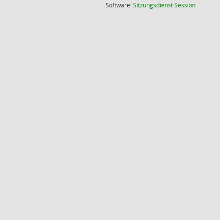
(Wird in
Software:
Sitzungsdienst
Session