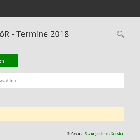
öR - Termine 2018
Rec
en
swählen
(Wird in
Software:
Sitzungsdienst
Session