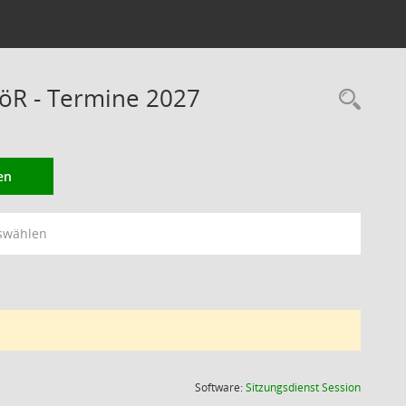
öR - Termine 2027
Rec
en
swählen
(Wird in
Software:
Sitzungsdienst
Session