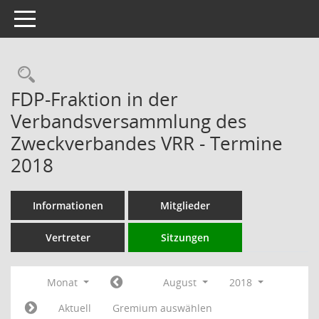
Toggle navigation
Rechercheauswahl
FDP-Fraktion in der
Verbandsversammlung des
Zweckverbandes VRR - Termine
2018
Informationen
Mitglieder
Vertreter
Sitzungen
Monat
August
2018
Aktuell
Gremium auswählen