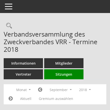
Toggle navigation
Rechercheauswahl
Verbandsversammlung des
Zweckverbandes VRR - Termine
2018
Informationen
Mitglieder
Vertreter
Sitzungen
Monat
September
2018
Aktuell
Gremium auswählen