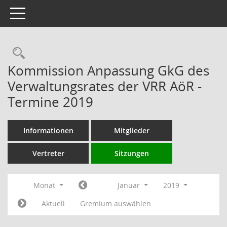
Toggle navigation
Rechercheauswahl
Kommission Anpassung GkG des
Verwaltungsrates der VRR AöR -
Termine 2019
Informationen
Mitglieder
Vertreter
Sitzungen
Monat
Januar
2019
Aktuell
Gremium auswählen