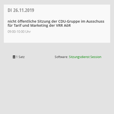
DI
26.11.2019
nicht öffentliche Sitzung der CDU-Gruppe im Ausschuss
für Tarif und Marketing der VRR AöR
09:00-10:00 Uhr
(Wird in
1 Satz
Software:
Sitzungsdienst
Session