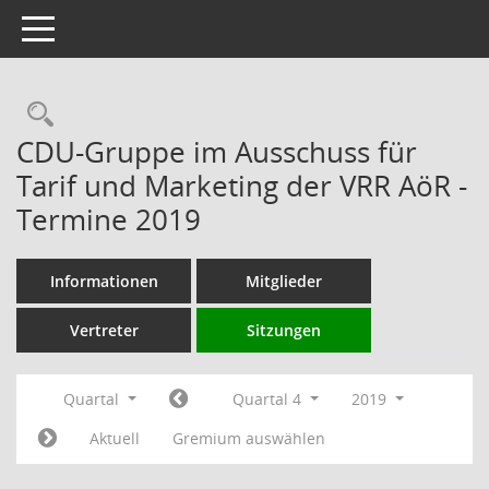
Toggle navigation
Rechercheauswahl
CDU-Gruppe im Ausschuss für
Tarif und Marketing der VRR AöR -
Termine 2019
Informationen
Mitglieder
Vertreter
Sitzungen
Quartal
Quartal 4
2019
Aktuell
Gremium auswählen