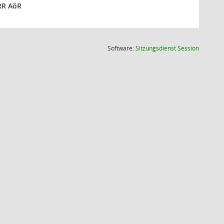
RR AöR
(Wird in
Software:
Sitzungsdienst
Session