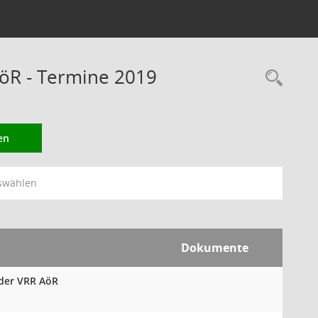
öR - Termine 2019
Rec
en
swählen
Dokumente
 der VRR AöR