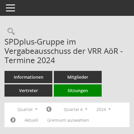
Toggle navigation
Rechercheauswahl
SPDplus-Gruppe im
Vergabeausschuss der VRR AöR -
Termine 2024
Informationen
Mitglieder
Vertreter
Sitzungen
Quartal
Quartal 4
2024
Aktuell
Gremium auswählen