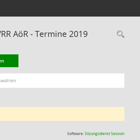
VRR AöR - Termine 2019
Rec
en
swählen
(Wird in
Software:
Sitzungsdienst
Session