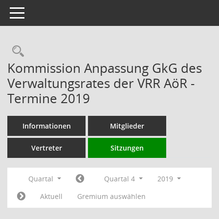
Toggle navigation
Rechercheauswahl
Kommission Anpassung GkG des
Verwaltungsrates der VRR AöR -
Termine 2019
Informationen
Mitglieder
Vertreter
Sitzungen
Quartal
Quartal 4
2019
Aktuell
Gremium auswählen