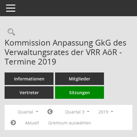
Toggle navigation
Rechercheauswahl
Kommission Anpassung GkG des
Verwaltungsrates der VRR AöR -
Termine 2019
Informationen
Mitglieder
Vertreter
Sitzungen
Quartal
Quartal 3
2019
Aktuell
Gremium auswählen