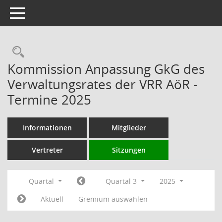
Toggle navigation
Rechercheauswahl
Kommission Anpassung GkG des
Verwaltungsrates der VRR AöR -
Termine 2025
Informationen
Mitglieder
Vertreter
Sitzungen
Quartal
Quartal 3
2025
Aktuell
Gremium auswählen