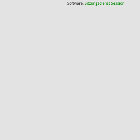
(Wird in
Software:
Sitzungsdienst
Session