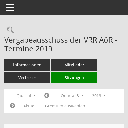
Toggle navigation
Rechercheauswahl
Vergabeausschuss der VRR AöR -
Termine 2019
Informationen
Mitglieder
Vertreter
Sitzungen
Quartal
Quartal 3
2019
Aktuell
Gremium auswählen