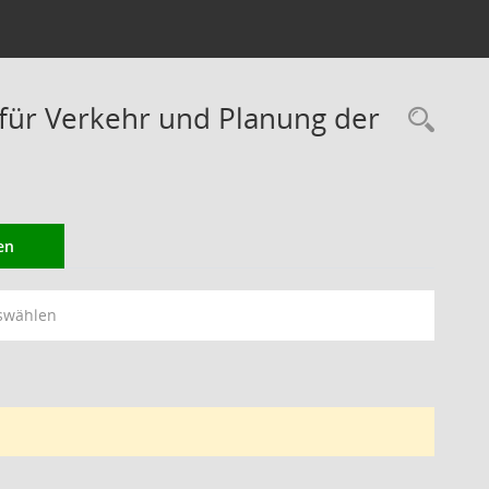
ür Verkehr und Planung der
Rec
en
swählen