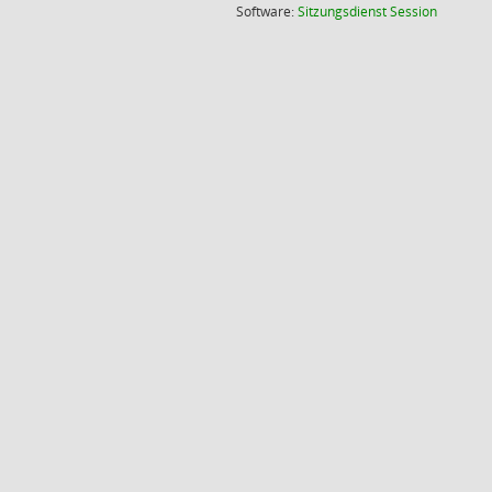
(Wird in
Software:
Sitzungsdienst
Session