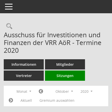
Toggle navigation
Rechercheauswahl
Ausschuss für Investitionen und
Finanzen der VRR AöR - Termine
2020
Informationen
Mitglieder
Vertreter
Sitzungen
Monat
Oktober
2020
Aktuell
Gremium auswählen