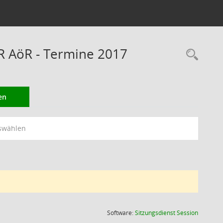
RR AöR - Termine 2017
Rec
en
swählen
(Wird in
Software:
Sitzungsdienst
Session