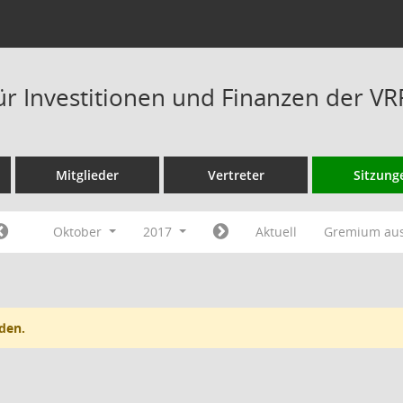
ür Investitionen und Finanzen der V
Mitglieder
Vertreter
Sitzung
Oktober
2017
Aktuell
Gremium au
den.