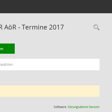
RR AöR - Termine 2017
Rec
en
swählen
(Wird in
Software:
Sitzungsdienst
Session