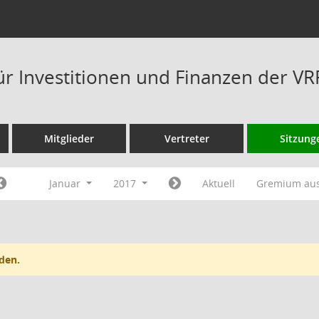
ür Investitionen und Finanzen der V
Mitglieder
Vertreter
Sitzung
Januar
2017
Aktuell
Gremium au
den.