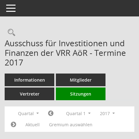
Toggle navigation
Rechercheauswahl
Ausschuss für Investitionen und
Finanzen der VRR AöR - Termine
2017
Informationen
Mitglieder
Vertreter
Sitzungen
Quartal
Quartal 1
2017
Aktuell
Gremium auswählen