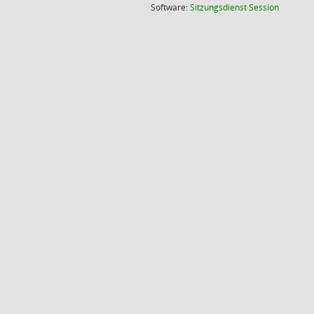
(Wird in
Software:
Sitzungsdienst
Session