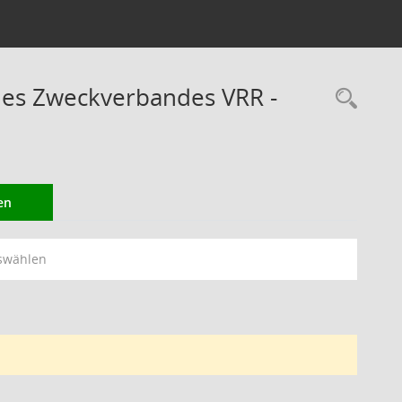
des Zweckverbandes VRR -
Rec
en
swählen