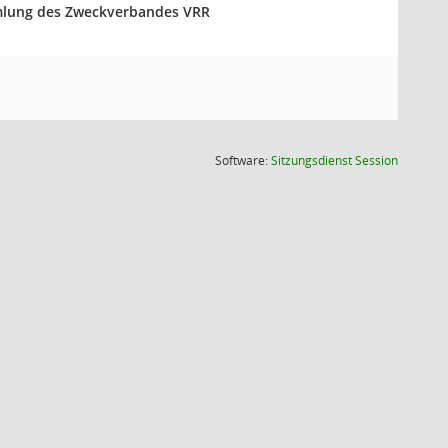
mmlung des Zweckverbandes VRR
(Wird in
Software:
Sitzungsdienst
Session