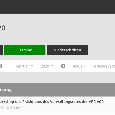
20
Termine
Niederschriften
Februar
2020
Aktuell
Verkehrsver
itzung:
rkshop des Präsidiums des Verwaltungsrates der VRR AöR
:00-16:00 Uhr