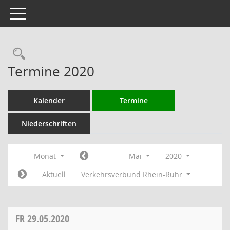
Toggle navigation
Rechercheauswahl
Termine 2020
Kalender
Termine
Niederschriften
Monat
Mai
2020
Aktuell
Verkehrsverbund Rhein-Ruhr
FR
29.05.2020