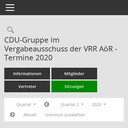
Toggle navigation
Rechercheauswahl
CDU-Gruppe im
Vergabeausschuss der VRR AöR -
Termine 2020
Informationen
Mitglieder
Vertreter
Sitzungen
Quartal
Quartal 2
2020
Aktuell
Gremium auswählen