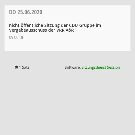
DO
25.06.2020
nicht öffentliche Sitzung der CDU-Gruppe im
Vergabeausschuss der VRR AöR
09:00 Uhr
(Wird in
1 Satz
Software:
Sitzungsdienst
Session