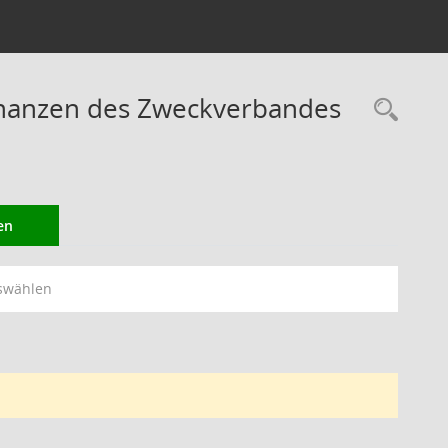
Finanzen des Zweckverbandes
Rec
en
swählen