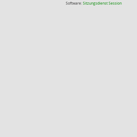
(Wird in
Software:
Sitzungsdienst
Session