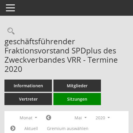
Toggle navigation
Rechercheauswahl
geschäftsführender
Fraktionsvorstand SPDplus des
Zweckverbandes VRR - Termine
2020
Informationen
Mitglieder
Vertreter
Sitzungen
Monat
Mai
2020
Aktuell
Gremium auswählen