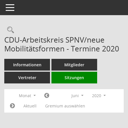
Toggle navigation
Rechercheauswahl
CDU-Arbeitskreis SPNV/neue
Mobilitätsformen - Termine 2020
Informationen
Mitglieder
Vertreter
Sitzungen
Monat
Juni
2020
Aktuell
Gremium auswählen