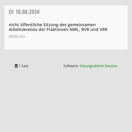
DI
18.08.2020
nicht öffentliche Sitzung des gemeinsamen
Arbeitskreises der Fraktionen NWL, RVR und VRR
09:00 Uhr
(Wird in
1 Satz
Software:
Sitzungsdienst
Session