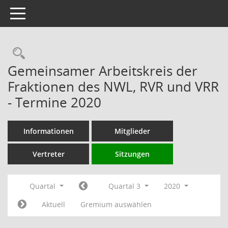
Toggle navigation
Rechercheauswahl
Gemeinsamer Arbeitskreis der
Fraktionen des NWL, RVR und VRR
- Termine 2020
Informationen
Mitglieder
Vertreter
Sitzungen
Quartal
Quartal 3
2020
Aktuell
Gremium auswählen