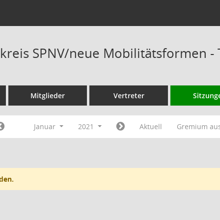
kreis SPNV/neue Mobilitätsformen -
Mitglieder
Vertreter
Sitzung
Januar
2021
Aktuell
Gremium au
den.