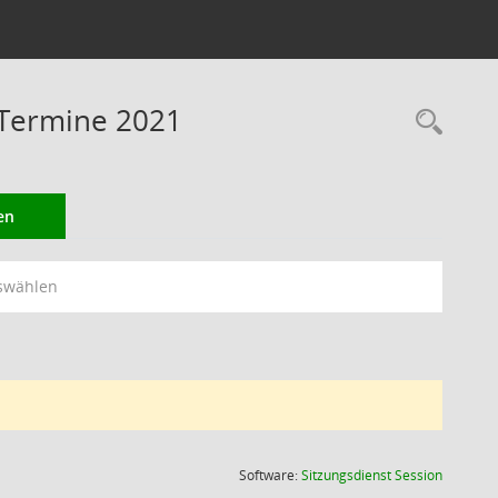
 Termine 2021
Rec
en
swählen
(Wird in
Software:
Sitzungsdienst
Session