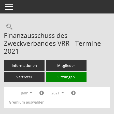
Toggle navigation
Rechercheauswahl
Finanzausschuss des
Zweckverbandes VRR - Termine
2021
Informationen
Mitglieder
Vertreter
Sitzungen
Jahr
2021
Gremium auswählen