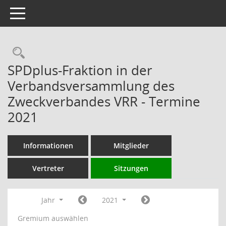
Toggle navigation
Rechercheauswahl
SPDplus-Fraktion in der
Verbandsversammlung des
Zweckverbandes VRR - Termine
2021
Informationen
Mitglieder
Vertreter
Sitzungen
Jahr
2021
Gremium auswählen