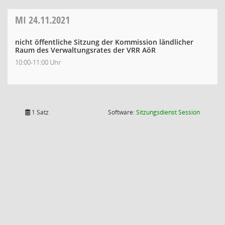
MI
24.11.2021
nicht öffentliche Sitzung der Kommission ländlicher
Raum des Verwaltungsrates der VRR AöR
10:00-11:00 Uhr
(Wird in
1 Satz
Software:
Sitzungsdienst
Session