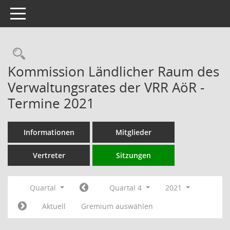
Toggle navigation
Rechercheauswahl
Kommission Ländlicher Raum des
Verwaltungsrates der VRR AöR -
Termine 2021
Informationen
Mitglieder
Vertreter
Sitzungen
Quartal
Quartal 4
2021
Aktuell
Gremium auswählen