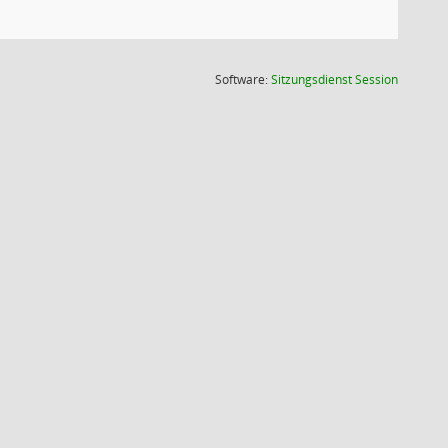
(Wird in
Software:
Sitzungsdienst
Session