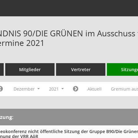
DNIS 90/DIE GRÜNEN im Ausschuss f
ermine 2021
Mitglieder
Vertreter
Sitzung
Dezember
2021
Aktuell
Gremium au
tzung:
deokonferenz nicht öffentliche Sitzung der Gruppe B90/Die Grüne
anung der VRR AöR