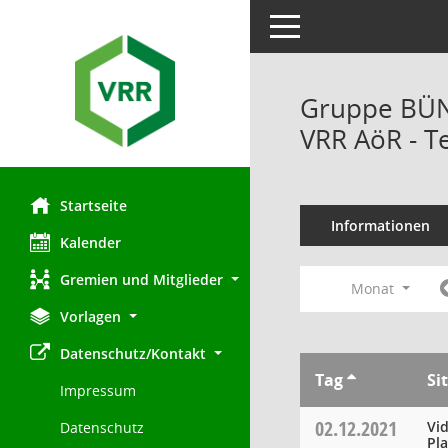
Toggle navigation
Gruppe BÜN
VRR AöR - T
Startseite
Informationen
Kalender
Gremien und Mitglieder
Monat
Vorlagen
Datenschutz/Kontakt
Tag
Si
Impressum
02.12.2021
Vi
Datenschutz
Pl