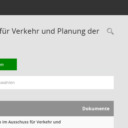
ür Verkehr und Planung der
Rec
en
swählen
Dokumente
n im Ausschuss für Verkehr und