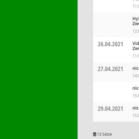
11:
Hy
Zw
12:
26.04.2021
Vi
Zw
11:
27.04.2021
nic
14:
nic
15:
29.04.2021
nic
15:
13 Sätze