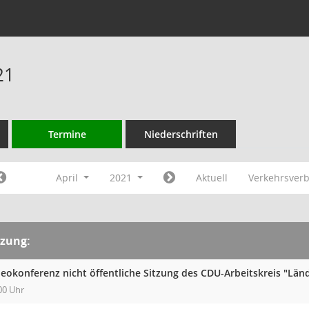
21
Termine
Niederschriften
April
2021
Aktuell
Verkehrsver
tzung:
deokonferenz nicht öffentliche Sitzung des CDU-Arbeitskreis "Län
00 Uhr