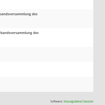
Verbandsversammlung des
Verbandsversammlung des
(Wird in
Software:
Sitzungsdienst
Session