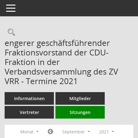
Toggle navigation
Rechercheauswahl
engerer geschäftsführender
Fraktionsvorstand der CDU-
Fraktion in der
Verbandsversammlung des ZV
VRR - Termine 2021
Informationen
Mitglieder
Vertreter
Sitzungen
Monat
September
2021