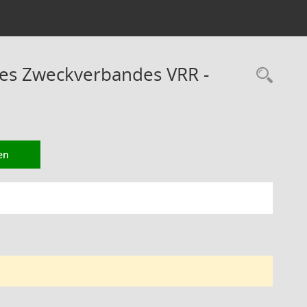
des Zweckverbandes VRR -
Rec
en