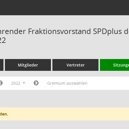
hrender Fraktionsvorstand SPDplus 
22
Mitglieder
Vertreter
Sitzung
2022
Gremium auswählen
den.