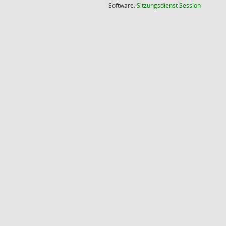
(Wird in
Software:
Sitzungsdienst
Session