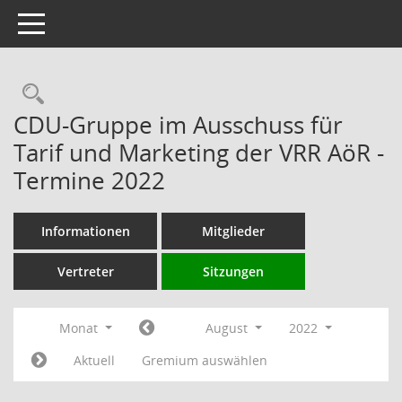
Toggle navigation
Rechercheauswahl
CDU-Gruppe im Ausschuss für
Tarif und Marketing der VRR AöR -
Termine 2022
Informationen
Mitglieder
Vertreter
Sitzungen
Monat
August
2022
Aktuell
Gremium auswählen