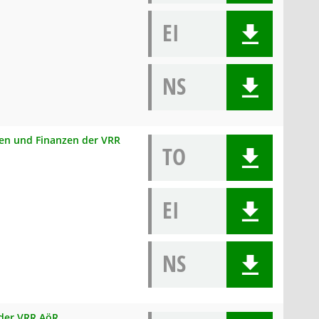
EI
NS
onen und Finanzen der VRR
TO
EI
NS
 der VRR AöR