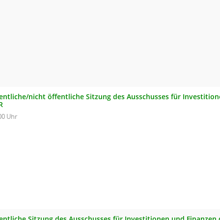
entliche/nicht öffentliche Sitzung des Ausschusses für Investiti
R
00 Uhr
fentliche Sitzung des Ausschusses für Investitionen und Finanzen