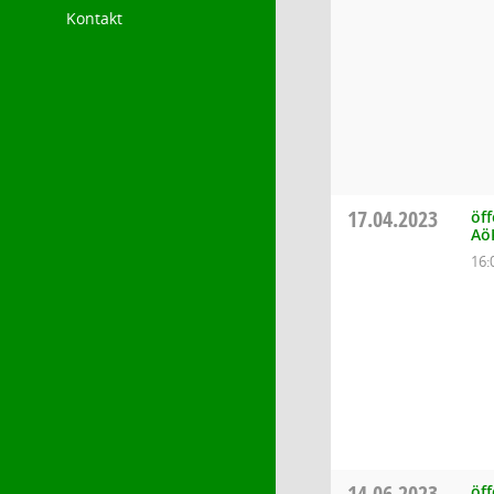
Kontakt
17.04.2023
öff
Aö
16:
14.06.2023
öf