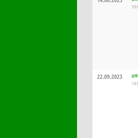
10:
22.09.2023
öf
14: