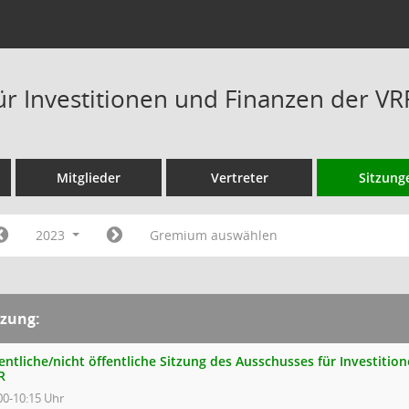
ür Investitionen und Finanzen der V
Mitglieder
Vertreter
Sitzung
2023
Gremium auswählen
tzung:
entliche/nicht öffentliche Sitzung des Ausschusses für Investiti
R
00-10:15 Uhr