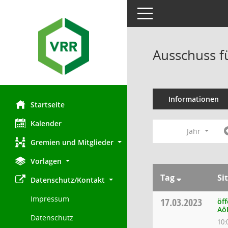
Toggle navigation
Ausschuss f
Informationen
Startseite
Kalender
Jahr
Gremien und Mitglieder
Vorlagen
Tag
Si
Datenschutz/Kontakt
Impressum
17.03.2023
öff
Aö
Datenschutz
10: