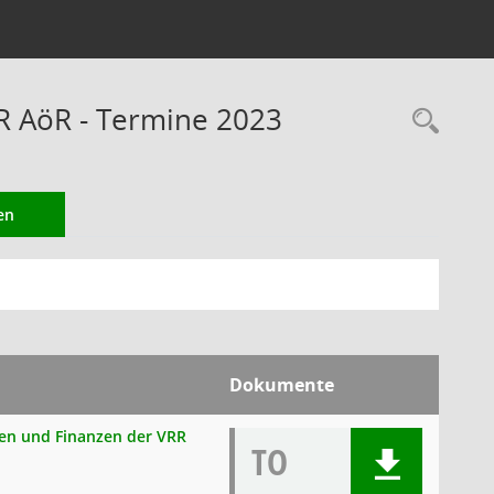
RR AöR - Termine 2023
Rec
en
Dokumente
onen und Finanzen der VRR
TO