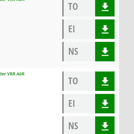
TO
EI
NS
 der VRR AöR
TO
EI
NS