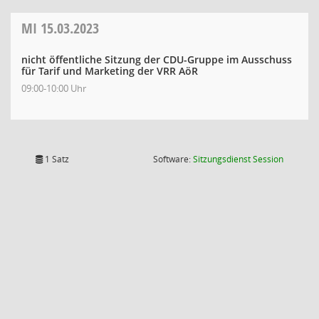
MI
15.03.2023
nicht öffentliche Sitzung der CDU-Gruppe im Ausschuss
für Tarif und Marketing der VRR AöR
09:00-10:00 Uhr
(Wird in
1 Satz
Software:
Sitzungsdienst
Session