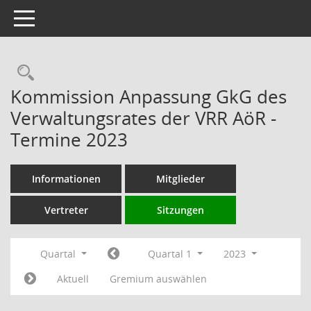
Toggle navigation
Rechercheauswahl
Kommission Anpassung GkG des
Verwaltungsrates der VRR AöR -
Termine 2023
Informationen
Mitglieder
Vertreter
Sitzungen
Quartal
Quartal 1
2023
Aktuell
Gremium auswählen