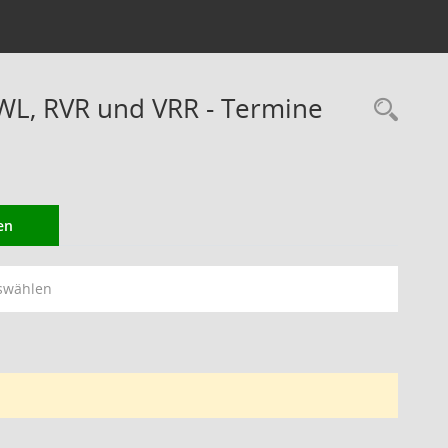
WL, RVR und VRR - Termine
Rec
en
swählen