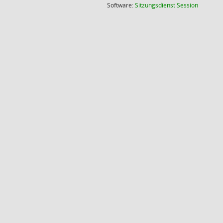
(Wird in
Software:
Sitzungsdienst
Session