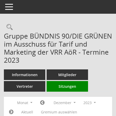
Toggle navigation
Rechercheauswahl
Gruppe BÜNDNIS 90/DIE GRÜNEN
im Ausschuss für Tarif und
Marketing der VRR AöR - Termine
2023
Informationen
Mitglieder
Vertreter
Sitzungen
Monat
Dezember
2023
Aktuell
Gremium auswählen