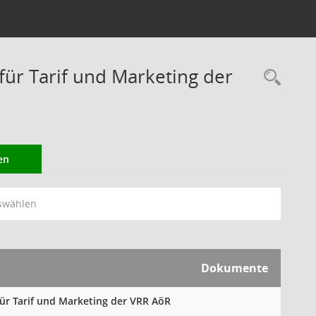
r Tarif und Marketing der
Rec
en
swählen
Dokumente
für Tarif und Marketing der VRR AöR