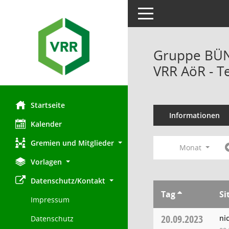
Toggle navigation
Gruppe BÜND
VRR AöR - T
Startseite
Informationen
Kalender
Gremien und Mitglieder
Monat
Vorlagen
Datenschutz/Kontakt
Tag
Si
Impressum
20.09.2023
ni
Datenschutz