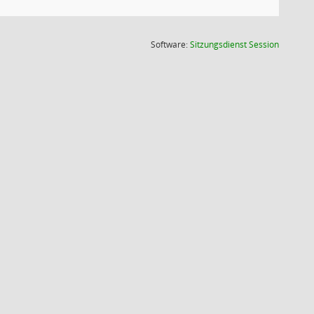
(Wird in
Software:
Sitzungsdienst
Session