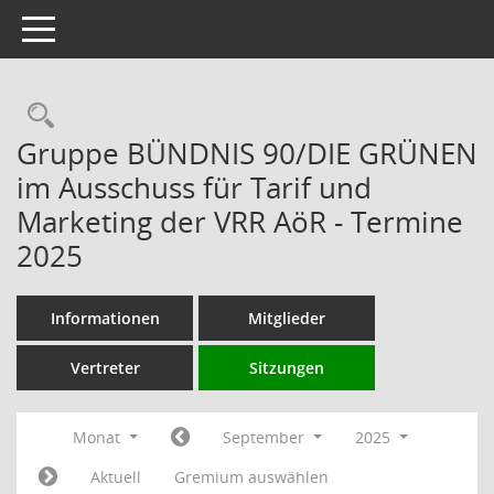
Toggle navigation
Rechercheauswahl
Gruppe BÜNDNIS 90/DIE GRÜNEN
im Ausschuss für Tarif und
Marketing der VRR AöR - Termine
2025
Informationen
Mitglieder
Vertreter
Sitzungen
Monat
September
2025
Aktuell
Gremium auswählen