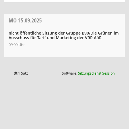
MO
15.09.2025
nicht öffentliche Sitzung der Gruppe B90/Die Grünen im
Ausschuss für Tarif und Marketing der VRR AöR
09:00 Uhr
(Wird in
1 Satz
Software:
Sitzungsdienst
Session