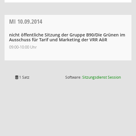
MI
10.09.2014
nicht öffentliche Sitzung der Gruppe B90/Die Grünen im
Ausschuss für Tarif und Marketing der VRR AöR
09:00-10:00 Uhr
(Wird in
1 Satz
Software:
Sitzungsdienst
Session