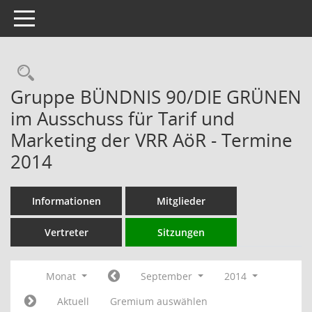
Toggle navigation
Rechercheauswahl
Gruppe BÜNDNIS 90/DIE GRÜNEN
im Ausschuss für Tarif und
Marketing der VRR AöR - Termine
2014
Informationen
Mitglieder
Vertreter
Sitzungen
Monat
September
2014
Aktuell
Gremium auswählen